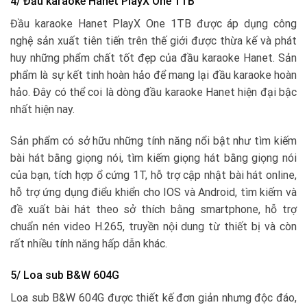
4/ Đầu karaoke Hanet PlayX One 1TB
Đầu karaoke Hanet PlayX One 1TB được áp dụng công
nghệ sản xuất tiên tiến trên thế giới được thừa kế và phát
huy những phẩm chất tốt đẹp của đầu karaoke Hanet. Sản
phẩm là sự kết tinh hoàn hảo để mang lại đầu karaoke hoàn
hảo. Đây có thể coi là dòng đầu karaoke Hanet hiện đại bậc
nhất hiện nay.
Sản phẩm có sở hữu những tính năng nổi bật như tìm kiếm
bài hát bằng giọng nói, tìm kiếm giọng hát bằng giọng nói
của bạn, tích hợp ổ cứng 1T, hỗ trợ cập nhật bài hát online,
hỗ trợ ứng dụng điểu khiển cho IOS và Android, tìm kiếm và
đề xuất bài hát theo sở thích bằng smartphone, hỗ trợ
chuẩn nén video H.265, truyền nội dung từ thiết bị và còn
rất nhiều tính năng hấp dẫn khác.
5/ Loa sub B&W 604G
Loa sub B&W 604G được thiết kế đơn giản nhưng độc đáo,