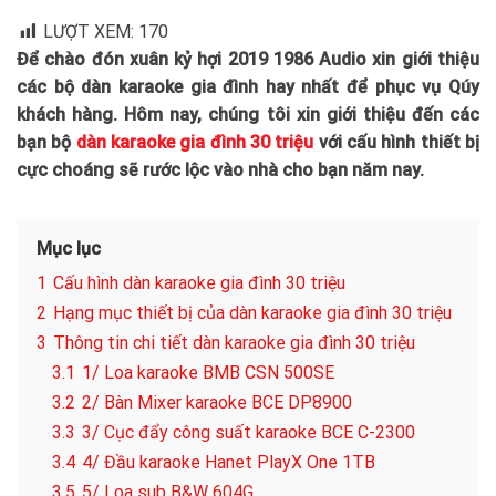
LƯỢT XEM:
170
Để chào đón xuân kỷ hợi 2019 1986 Audio xin giới thiệu
các bộ dàn karaoke gia đình hay nhất để phục vụ Qúy
khách hàng. Hôm nay, chúng tôi xin giới thiệu đến các
bạn bộ
dàn karaoke gia đình 30 triệu
với cấu hình thiết bị
cực choáng sẽ rước lộc vào nhà cho bạn năm nay.
Mục lục
1
Cấu hình dàn karaoke gia đình 30 triệu
2
Hạng mục thiết bị của dàn karaoke gia đình 30 triệu
3
Thông tin chi tiết dàn karaoke gia đình 30 triệu
3.1
1/ Loa karaoke BMB CSN 500SE
3.2
2/ Bàn Mixer karaoke BCE DP8900
3.3
3/ Cục đẩy công suất karaoke BCE C-2300
3.4
4/ Đầu karaoke Hanet PlayX One 1TB
3.5
5/ Loa sub B&W 604G