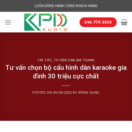
Skip
LUÔN ĐỒNG HÀNH CÙNG KHÁCH HÀNG
to
content
096.779.3333
TIN TỨC
,
TƯ VẤN DÀN ÂM THANH
Tư vấn chọn bộ cấu hình dàn karaoke gia
đình 30 triệu cực chất
POSTED ON
09/09/2022
BY
ĐỒNG DUNG