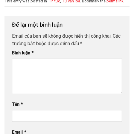
This entry was posted in
Tin tức
,
Tư vấn loa
. Bookmark the
permalink
.
Để lại một bình luận
Email của bạn sẽ không được hiển thị công khai.
Các
trường bắt buộc được đánh dấu
*
Bình luận
*
Tên
*
Email
*