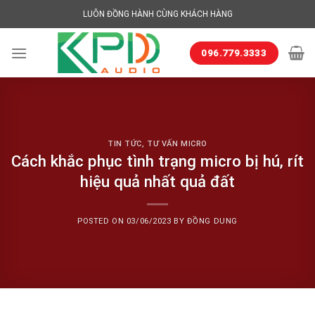
Skip
LUÔN ĐỒNG HÀNH CÙNG KHÁCH HÀNG
to
content
096.779.3333
TIN TỨC
,
TƯ VẤN MICRO
Cách khắc phục tình trạng micro bị hú, rít
hiệu quả nhất quả đất
POSTED ON
03/06/2023
BY
ĐỒNG DUNG