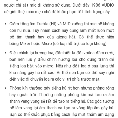
người chỉ tắt mic đi không sử dụng. Dưới đây 1986 AUDIO
sẽ giới thiệu các mẹo nhỏ để khắc phục tốt tình trạng này.
Giảm tầng âm Treble (HI) và MID xuống thì mic sẽ không
còn hú nữa. Tuy nhiên cách này cũng làm mất luôn một
số âm thanh hay của giọng hát. Có thể thực hiện
bằng Mixer hoặc Micro (có loại hỗ trợ, có loại không).
Điều chỉnh lại hướng loa, đặc biệt là đối vớiloa đám cưới,
bạn nên lưu ý điều chỉnh hướng loa cho đúng tránh để
tiếng loa bắt vào micro. Nếu như đặt loa ở sau lưng thì
khả năng gây hú rất cao. Vì thế nên bạn có thể suy nghĩ
đến việc di chuyển loa ra các vị trí phía trước mặt.
Phòng kín thường gây tiếng hú rít hơn những phòng rộng
hay ngoài trời. Thường những phòng kín mà tạo ra âm
thanh vang vọng sẽ rất dễ tạo ra tiếng hú. Các góc tường
sẽ làm vang lại âm thanh và tạo ra vòng lặp âm gây hú.
Bạn có thể khắc phục bằng cách lắp mút thẩm âm dạng