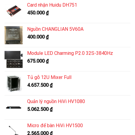
Card nhận Huidu DH751
450.000
₫
Nguồn CHANGLIAN 5V60A
400.000
₫
Module LED Charming P2.0 32S-3840Hz
675.000
₫
Tủ gỗ 12U Mixer Full
4.657.500
₫
Quản lý nguồn HiVi HV1080
5.062.500
₫
Micro để bàn HiVi HV1500
2.565.000
₫