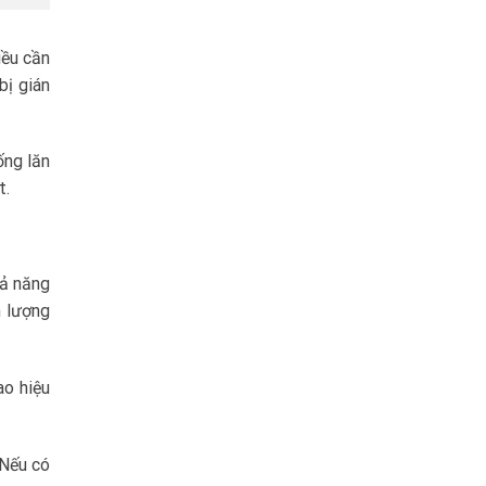
iều cần
bị gián
ống lăn
t.
hả năng
m lượng
ao hiệu
 Nếu có