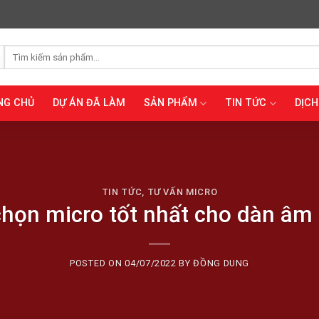
Tìm
kiếm:
NG CHỦ
DỰ ÁN ĐÃ LÀM
SẢN PHẨM
TIN TỨC
DỊCH
TIN TỨC
,
TƯ VẤN MICRO
họn micro tốt nhất cho dàn âm 
POSTED ON
04/07/2022
BY
ĐỒNG DUNG