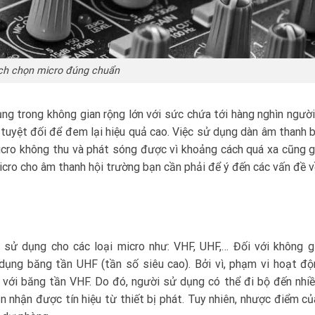
ch chọn micro đúng chuẩn
ng trong không gian rộng lớn với sức chứa tới hàng nghìn người
c tuyệt đối để đem lại hiệu quả cao. Việc sử dụng dàn âm thanh bị
micro không thu và phát sóng được vì khoảng cách quá xa cũng 
icro cho âm thanh hội trường bạn cần phải để ý đến các vấn đề 
n sử dụng cho các loại micro như: VHF, UHF,… Đối với không g
dụng băng tần UHF (tần số siêu cao). Bởi vì, phạm vi hoạt đ
 với băng tần VHF. Do đó, người sử dụng có thể đi bộ đến nhiều
n nhận được tín hiệu từ thiết bị phát. Tuy nhiên, nhược điểm c