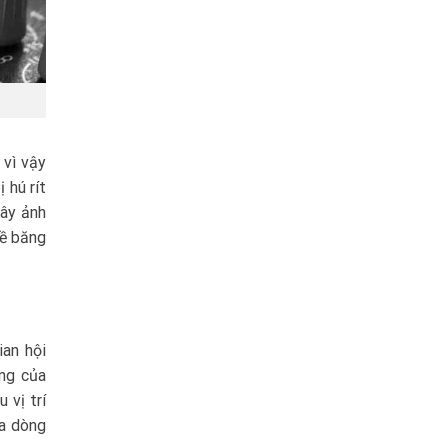
 vì vậy
 hú rít
gây ảnh
về băng
ian hội
ộng của
 vị trí
ủa dòng