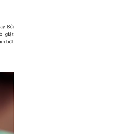
ây. Bởi
bị giật
iảm bớt