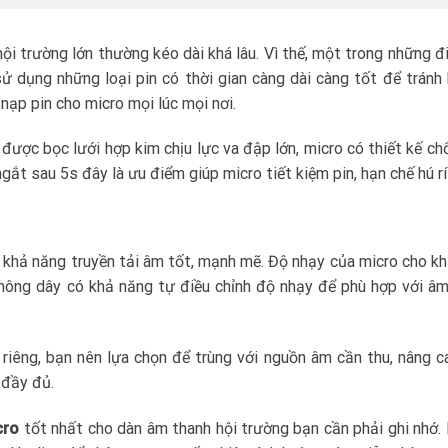
i trường lớn thường kéo dài khá lâu. Vì thế, một trong những đ
ử dụng những loại pin có thời gian càng dài càng tốt để tránh 
ạp pin cho micro mọi lúc mọi nơi.
ược bọc lưới hợp kim chịu lực va đập lớn, micro có thiết kế ch
gắt sau 5s đây là ưu điểm giúp micro tiết kiệm pin, hạn chế hú rí
có khả năng truyền tải âm tốt, mạnh mẽ. Độ nhạy của micro cho k
hông dây có khả năng tự điều chỉnh độ nhạy để phù hợp với â
riêng, bạn nên lựa chọn để trùng với nguồn âm cần thu, nâng c
 đầy đủ.
cro
tốt nhất cho dàn âm thanh hội trường bạn cần phải ghi nhớ.