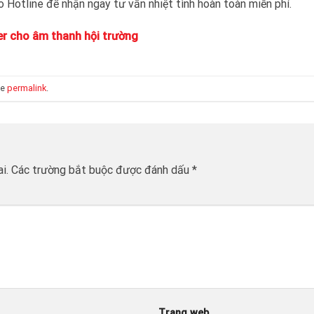
o Hotline để nhận ngay tư vấn nhiệt tình hoàn toàn miễn phí.
xer cho âm thanh hội trường
he
permalink
.
i.
Các trường bắt buộc được đánh dấu
*
Trang web