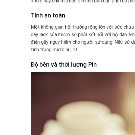
micro này chính là hao pin nên bạn cần phải có pi
Tính an toàn
Một không gian hội trường rộng lớn với sức chứa 
dây jack của micro sẽ phải kết nối với bộ dàn â
điện gây nguy hiểm cho người sử dụng. Nếu sử 
tình trạng micro hú, rít.
Độ bền và thời lượng Pin