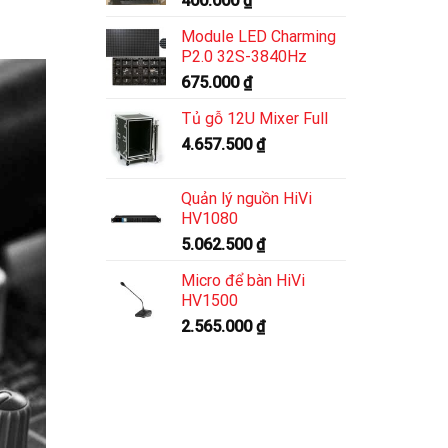
400.000
₫
Module LED Charming
P2.0 32S-3840Hz
675.000
₫
Tủ gỗ 12U Mixer Full
4.657.500
₫
Quản lý nguồn HiVi
HV1080
5.062.500
₫
Micro để bàn HiVi
HV1500
2.565.000
₫