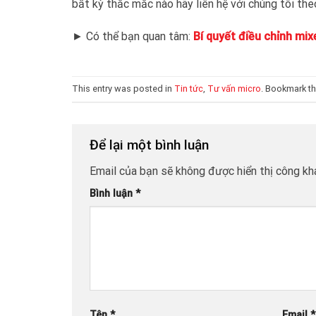
bất kỳ thắc mắc nào hãy liên hệ với chúng tôi the
► Có thể bạn quan tâm:
Bí quyết điều chỉnh mi
This entry was posted in
Tin tức
,
Tư vấn micro
. Bookmark t
Để lại một bình luận
Email của bạn sẽ không được hiển thị công kha
Bình luận
*
Tên
*
Email
*