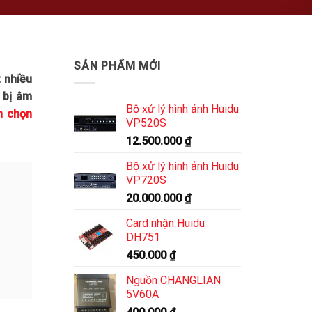
SẢN PHẨM MỚI
 nhiều
 bị âm
Bộ xử lý hình ảnh Huidu
h chọn
VP520S
12.500.000
₫
Bộ xử lý hình ảnh Huidu
VP720S
20.000.000
₫
Card nhận Huidu
DH751
450.000
₫
Nguồn CHANGLIAN
5V60A