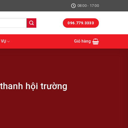
08:00 - 17:00
096.779.3333
 VỤ
Giỏ hàng
thanh hội trường