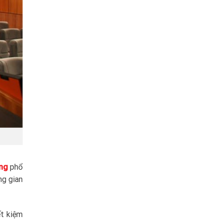
ờng
phổ
ng gian
ết kiệm