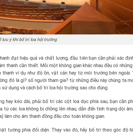
 lưu ý khi bố trí loa hội trường
anh đạt hiệu quả và chất lượng, đầu tiên bạn cần phải xác đị
âm thanh cần thiết. Mỗi một không gian khác nhau đều có những
thanh ví dụ như độ ồn, vật cản hay từ môi trường bên ngoài.
ờng đó là gì? số người tham gia? từ những điều này chúng ta m
 sử dụng và cách bố trí loa hội trường sao cho đúng.
g hay kéo dài, phải bố trí các cột loa dọc phía sau, bạn cần ph
 từ các loa không bị chồng lên nhau, dẫn đến tình trạng dội âm, 
loa) làm cho âm thanh đồng đều cho toàn không gian.
t tường phía đối diện. Thay vào đó, hãy bố trí theo góc độ h