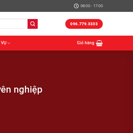
08:00 - 17:00
096.779.3333
 VỤ
Giỏ hàng
yên nghiệp