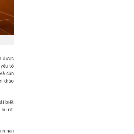
nh được
 yếu tố
 Và cần
ới khảo
ải biết
hú rít.
ình nan