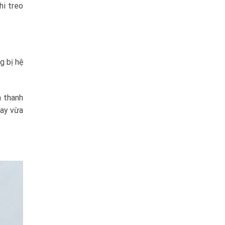
hi treo
g bị hệ
m thanh
ray vừa