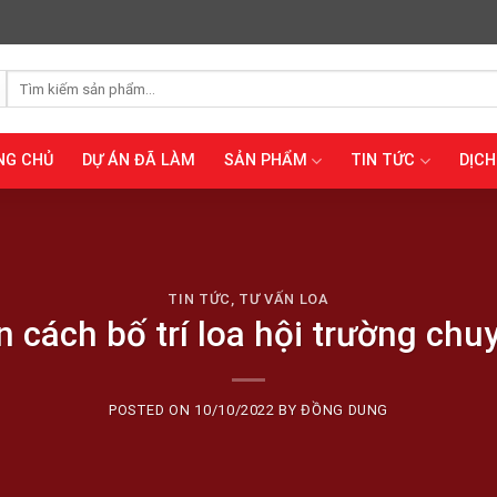
Tìm
kiếm:
NG CHỦ
DỰ ÁN ĐÃ LÀM
SẢN PHẨM
TIN TỨC
DỊCH
TIN TỨC
,
TƯ VẤN LOA
 cách bố trí loa hội trường chu
POSTED ON
10/10/2022
BY
ĐỒNG DUNG