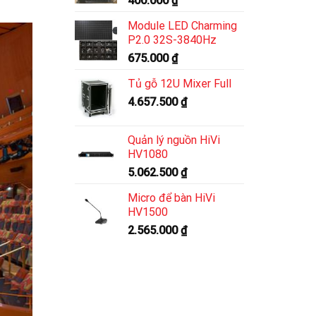
400.000
₫
Module LED Charming
P2.0 32S-3840Hz
675.000
₫
Tủ gỗ 12U Mixer Full
4.657.500
₫
Quản lý nguồn HiVi
HV1080
5.062.500
₫
Micro để bàn HiVi
HV1500
2.565.000
₫