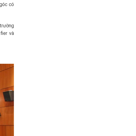
 góc có
 trường
fier và