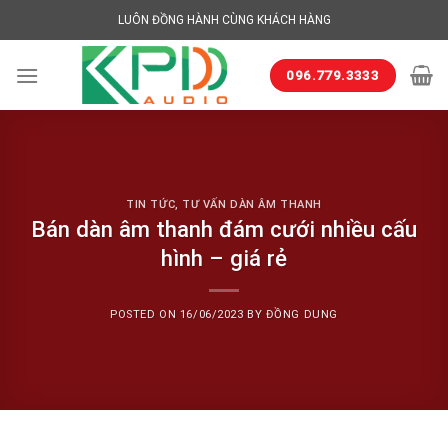
Skip
LUÔN ĐỒNG HÀNH CÙNG KHÁCH HÀNG
to
content
096.779.3333
TIN TỨC
,
TƯ VẤN DÀN ÂM THANH
Bán dàn âm thanh đám cưới nhiều cấu
hình – giá rẻ
POSTED ON
16/06/2023
BY
ĐỒNG DUNG