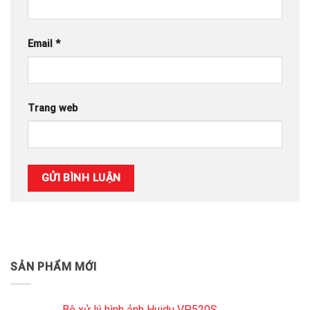
Email
*
Trang web
SẢN PHẨM MỚI
Bộ xử lý hình ảnh Huidu VP520S