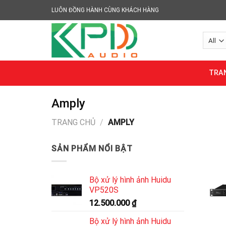
Skip
LUÔN ĐỒNG HÀNH CÙNG KHÁCH HÀNG
to
content
TRA
Amply
TRANG CHỦ
/
AMPLY
SẢN PHẨM NỔI BẬT
Bộ xử lý hình ảnh Huidu
VP520S
12.500.000
₫
Bộ xử lý hình ảnh Huidu