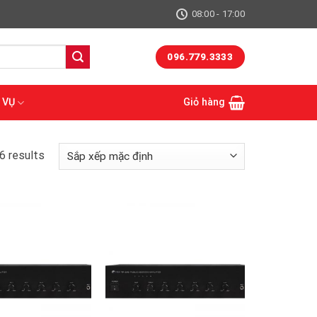
08:00 - 17:00
096.779.3333
 VỤ
Giỏ hàng
6 results