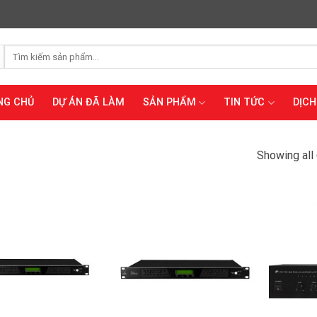
Tìm
kiếm:
NG CHỦ
DỰ ÁN ĐÃ LÀM
SẢN PHẨM
TIN TỨC
DỊCH
Showing all 