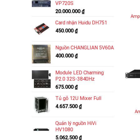
VP720S
20.000.000
₫
Ampl
Card nhận Huidu DH751
450.000
₫
Nguồn CHANGLIAN 5V60A
400.000
₫
Module LED Charming
P2.0 32S-3840Hz
675.000
₫
Tủ gỗ 12U Mixer Full
4.657.500
₫
Am
Quản lý nguồn HiVi
HV1080
5.062.500
₫