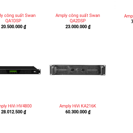
y công suất Swan
Amply công suất Swan
Ampl
QA1DSP
QA2DSP
20.500.000
₫
23.000.000
₫
ply HiVi HV4800
Amply HiVi KA216K
28.012.500
₫
60.300.000
₫