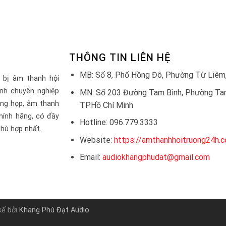
THÔNG TIN LIÊN HỆ
MB: Số 8, Phố Hồng Đô, Phường Từ Liêm,
 bị âm thanh hội
nh chuyên nghiệp
MN: Số 203 Đường Tam Bình, Phường Tam
òng họp, âm thanh
TP.Hồ Chí Minh
hính hãng, có đầy
Hotline: 096.779.3333
hù hợp nhất.
Website:
https://amthanhhoitruong24h.
Email:
audiokhangphudat@gmail.com
kế bởi
Khang Phú Đạt Audio