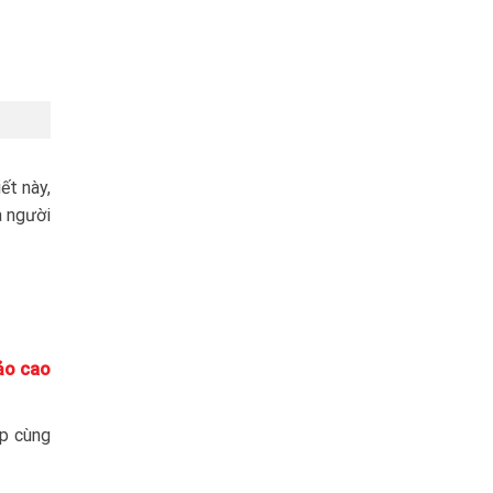
ết này,
a người
ảo cao
ấp cùng