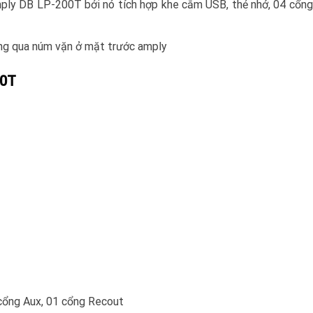
mply DB LP-200T bởi nó tích hợp khe cắm USB, thẻ nhớ, 04 cổng
ông qua núm vặn ở mặt trước amply
00T
cổng Aux, 01 cổng Recout