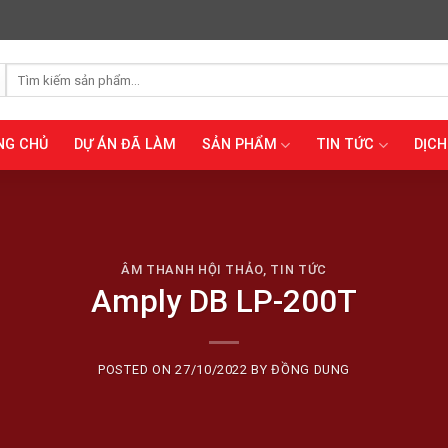
Tìm
kiếm:
NG CHỦ
DỰ ÁN ĐÃ LÀM
SẢN PHẨM
TIN TỨC
DỊCH
ÂM THANH HỘI THẢO
,
TIN TỨC
Amply DB LP-200T
POSTED ON
27/10/2022
BY
ĐỒNG DUNG