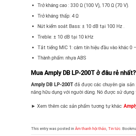
Trở kháng cao : 330 Ω (100 V), 170 Ω (70 V).
Trở kháng thấp: 4 Ω
Nút kiểm soát Bass: ± 10 dB tại 100 Hz .
Treble: ± 10 dB tại 10 kHz
Tắt tiếng MIC 1: câm tín hiệu đầu vào khác 0 
Thành phẩm: nhựa ABS
Mua Amply DB LP-200T ở đâu rẻ nhất?
Amply DB LP-200T
đã được các chuyên gia sản x
năng hữu dụng với người dùng. Nó được sử dụng 
► Xem thêm các sản phẩm tương tự khác:
Ampl
This entry was posted in
Âm thanh hội thảo
,
Tin tức
. Bookma