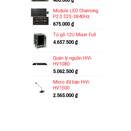
400.000
₫
Module LED Charming
P2.0 32S-3840Hz
675.000
₫
Tủ gỗ 12U Mixer Full
4.657.500
₫
Quản lý nguồn HiVi
HV1080
5.062.500
₫
Micro để bàn HiVi
HV1500
2.565.000
₫