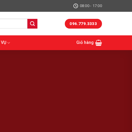
08:00 - 17:00
096.779.3333
 VỤ
Giỏ hàng