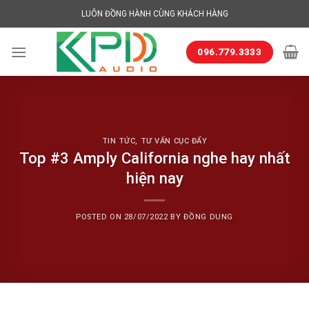
Skip
LUÔN ĐỒNG HÀNH CÙNG KHÁCH HÀNG
to
content
096.779.3333
TIN TỨC
,
TƯ VẤN CỤC ĐẨY
Top #3 Amply California nghe hay nhất
hiện nay
POSTED ON
28/07/2022
BY
ĐỒNG DUNG