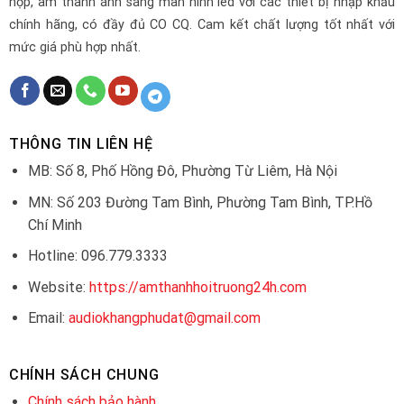
họp, âm thanh ánh sáng màn hình led với các thiết bị nhập khẩu
chính hãng, có đầy đủ CO CQ. Cam kết chất lượng tốt nhất với
mức giá phù hợp nhất.
THÔNG TIN LIÊN HỆ
MB: Số 8, Phố Hồng Đô, Phường Từ Liêm, Hà Nội
MN: Số 203 Đường Tam Bình, Phường Tam Bình, TP.Hồ
Chí Minh
Hotline: 096.779.3333
Website:
https://amthanhhoitruong24h.com
Email:
audiokhangphudat@gmail.com
CHÍNH SÁCH CHUNG
Chính sách bảo hành